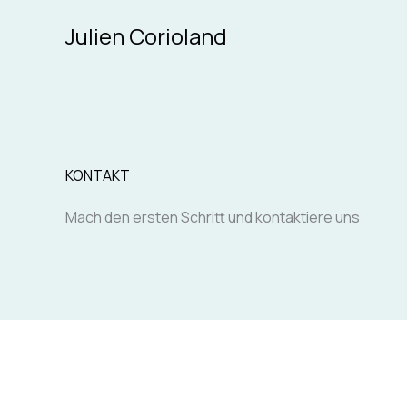
Zum
Julien Corioland
Inhalt
springen
KONTAKT
Mach den ersten Schritt und kontaktiere uns