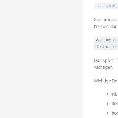
int zahl
Seit einigen
Kontext klar 
var mess
string is
Das spart Ti
wichtiger.
Wichtige Da
int
flo
boo