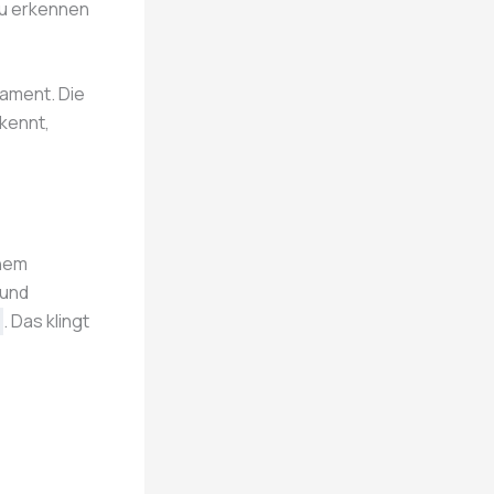
zu erkennen
dament. Die
kennt,
inem
 und
. Das klingt