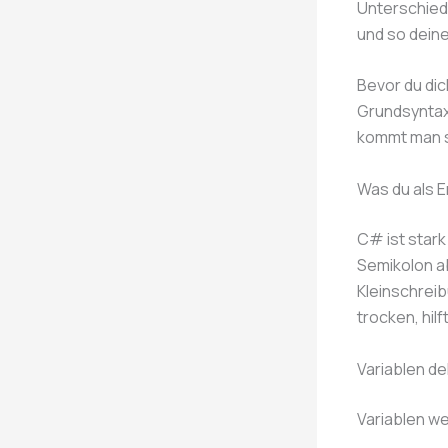
Unterschied
und so deine
Bevor du dic
Grundsyntax
kommt man sc
Was du als 
C# ist stark
Semikolon a
Kleinschreib
trocken, hilf
Variablen de
Variablen we