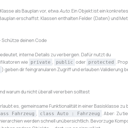
e Klasse als Bauplan vor, etwa
Auto
. Ein Objekt ist ein konkrete
Bauplan erschaffst. Klassen enthalten Felder (Daten) und Me
 Schütze deinen Code
deutet, interne Details zu verbergen. Dafür nutzt du
ifikatoren wie
,
oder
. Pro
private
public
protected
) geben dir feingranularen Zugriff und erlauben Validierung 
d warum du nicht überall vererben solltest
laubt es, gemeinsame Funktionalität in einer Basisklasse zu 
,
. Aber: Zu ti
lass Fahrzeug
class Auto : Fahrzeug
ierarchien werden schnell unübersichtlich. Bevorzuge Kompo