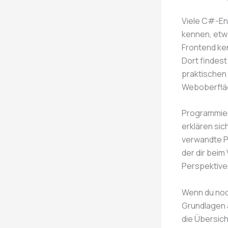
Viele C#-En
kennen, etw
Frontend ken
Dort findest
praktischen
Weboberfläc
Programmier
erklären sic
verwandte Pr
der dir beim
Perspektiven
Wenn du noch
Grundlagen a
die Übersic