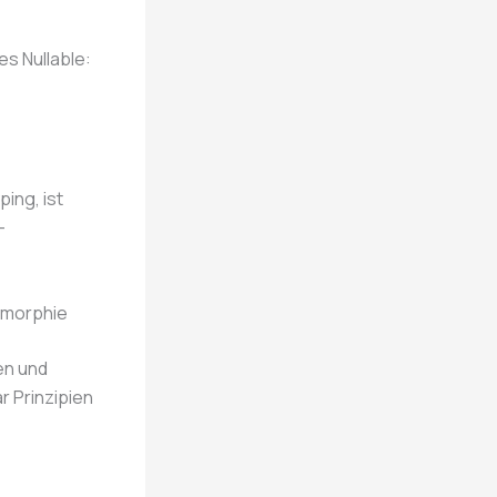
s Nullable:
ping, ist
—
ymorphie
en und
r Prinzipien