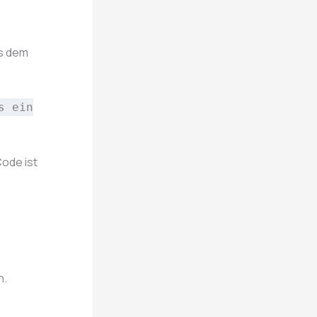
s dem
s ein
Code ist
n.