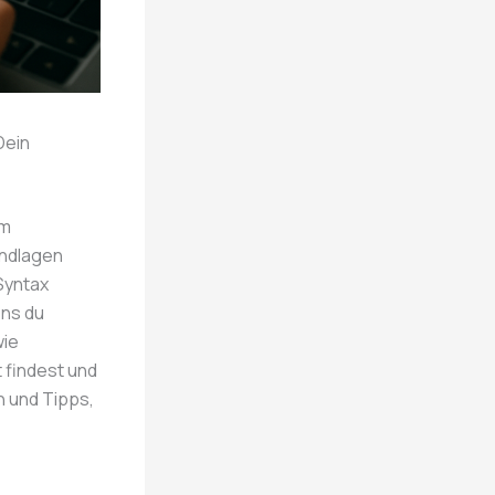
Dein
em
undlagen
Syntax
ons du
wie
 findest und
n und Tipps,