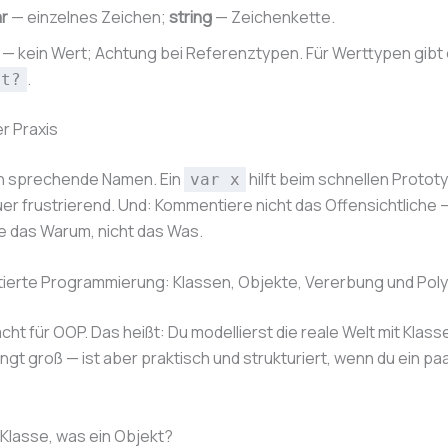
r
— einzelnes Zeichen;
string
— Zeichenkette.
— kein Wert; Achtung bei Referenztypen. Für Werttypen gibt e
.
nt?
r Praxis
en sprechende Namen. Ein
hilft beim schnellen Prototy
var x
er frustrierend. Und: Kommentiere nicht das Offensichtliche 
 das Warum, nicht das Was.
tierte Programmierung: Klassen, Objekte, Vererbung und Pol
ht für OOP. Das heißt: Du modellierst die reale Welt mit Klass
ingt groß — ist aber praktisch und strukturiert, wenn du ein paa
 Klasse, was ein Objekt?