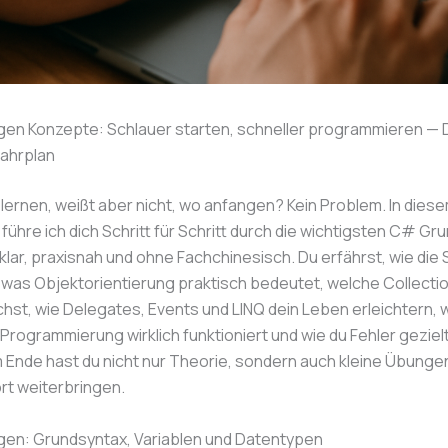
en Konzepte: Schlauer starten, schneller programmieren — 
ahrplan
 lernen, weißt aber nicht, wo anfangen? Kein Problem. In dies
führe ich dich Schritt für Schritt durch die wichtigsten C# Gr
lar, praxisnah und ohne Fachchinesisch. Du erfährst, wie die 
, was Objektorientierung praktisch bedeutet, welche Collecti
chst, wie Delegates, Events und LINQ dein Leben erleichtern, 
rogrammierung wirklich funktioniert und wie du Fehler gezielt
 Ende hast du nicht nur Theorie, sondern auch kleine Übunge
ort weiterbringen.
en: Grundsyntax, Variablen und Datentypen