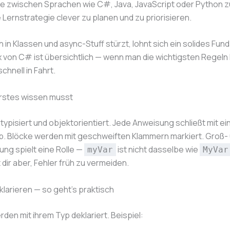
e zwischen Sprachen wie C#, Java, JavaScript oder Python 
 Lernstrategie clever zu planen und zu priorisieren.
h in Klassen und async-Stuff stürzt, lohnt sich ein solides Fun
 von C# ist übersichtlich — wenn man die wichtigsten Regeln 
hnell in Fahrt.
Erstes wissen musst
 typisiert und objektorientiert. Jede Anweisung schließt mit e
b. Blöcke werden mit geschweiften Klammern markiert. Groß-
ung spielt eine Rolle —
ist nicht dasselbe wie
myVar
MyVar
t dir aber, Fehler früh zu vermeiden.
klarieren — so geht’s praktisch
rden mit ihrem Typ deklariert. Beispiel: