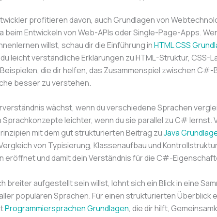
twickler profitieren davon, auch Grundlagen von Webtechnol
a beim Entwickeln von Web-APIs oder Single-Page-Apps. We
nenlernen willst, schau dir die Einführung in
HTML CSS Grund
 du leicht verständliche Erklärungen zu HTML-Struktur, CSS-L
 Beispielen, die dir helfen, das Zusammenspiel zwischen C#
he besser zu verstehen.
verständnis wächst, wenn du verschiedene Sprachen verglei
h Sprachkonzepte leichter, wenn du sie parallel zu C# lernst. 
inzipien mit dem gut strukturierten Beitrag zu
Java Grundlag
 Vergleich von Typisierung, Klassenaufbau und Kontrollstrukt
 eröffnet und damit dein Verständnis für die C#-Eigenschaft
 breiter aufgestellt sein willst, lohnt sich ein Blick in eine S
ller populären Sprachen. Für einen strukturierten Überblick 
ht
Programmiersprachen Grundlagen
, die dir hilft, Gemeinsam