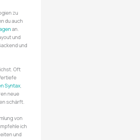
ogien zu
nn du auch
lagen
an.
ayout und
-Backend und
chst. Oft
Vertiefe
en Syntax
,
uren neue
en schärft.
ammlung von
empfehle ich
keiten und