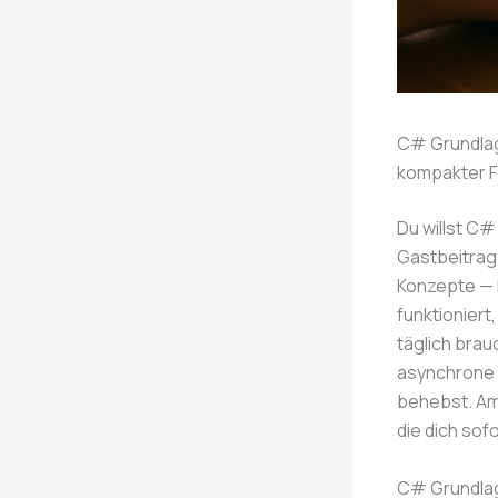
C# Grundlag
kompakter F
Du willst C#
Gastbeitrag 
Konzepte — k
funktioniert
täglich brau
asynchrone P
behebst. Am
die dich sof
C# Grundlag