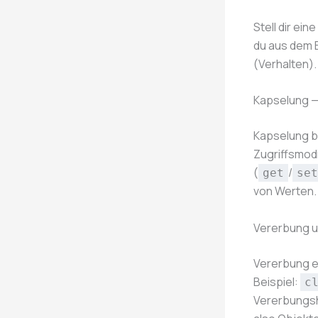
Stell dir ein
du aus dem 
(Verhalten).
Kapselung —
Kapselung be
Zugriffsmod
(
/
get
set
von Werten.
Vererbung un
Vererbung er
Beispiel:
c
Vererbungsh