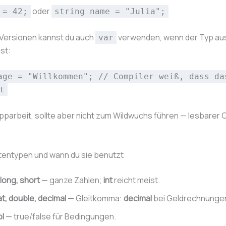
oder
 = 42;
string name = "Julia";
 Versionen kannst du auch
verwenden, wenn der Typ au
var
ist:
age = "Willkommen"; // Compiler weiß, dass da
t
pparbeit, sollte aber nicht zum Wildwuchs führen — lesbarer 
tentypen und wann du sie benutzt
, long, short
— ganze Zahlen;
int
reicht meist.
at, double, decimal
— Gleitkomma:
decimal
bei Geldrechnunge
l
— true/false für Bedingungen.