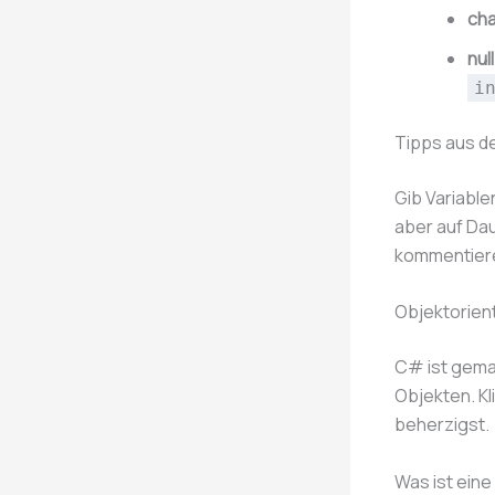
cha
null
i
Tipps aus de
Gib Variabl
aber auf Dau
kommentiere
Objektorien
C# ist gemac
Objekten. Kl
beherzigst.
Was ist eine